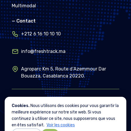
Multimodal
—
Contact
+212 6 16 10 10 10
info@freshtrack.ma
Agroparc Km 5, Route d’Azemmour Dar
Bouazza, Casablanca 20220.
Cookies
.
Nous utilisons des cookies pour vous garantir la
Copyright
2026
©,
Politique de cookies
meilleure expérience sur notre site web. Si vous
FreshTrack
CGU
continuez à utiliser ce site, nous supposerons que vous
en êtes satisfait.
Voir les cookies